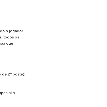
do o jogador
r,
todos os
ipa que
 de 2º poste);
pacial e