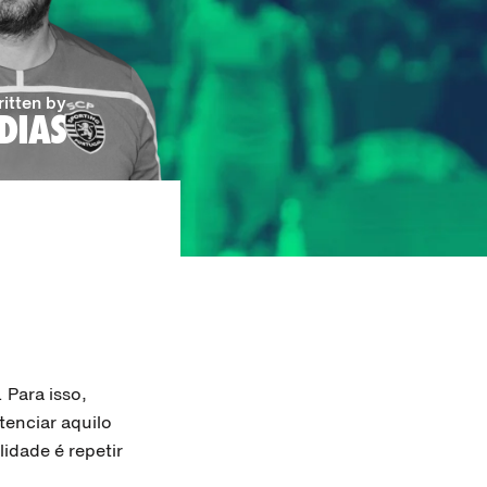
itten by
DIAS
 Para isso,
enciar aquilo
idade é repetir