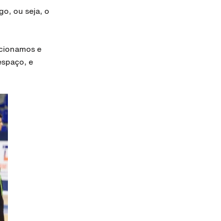
go, ou seja, o
icionamos e
espaço,
e