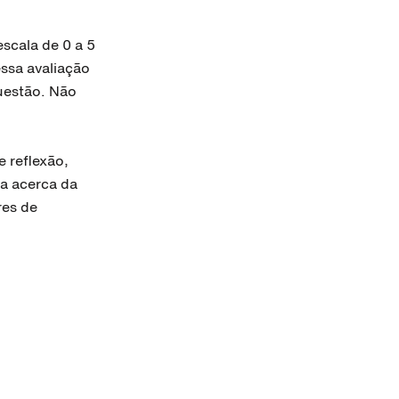
scala de 0 a 5
ssa avaliação
questão. Não
 reflexão,
ca acerca da
res de