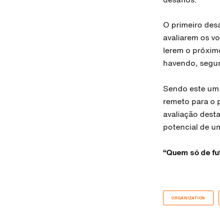
O primeiro des
avaliarem os v
lerem o próxim
havendo, segur
Sendo este um 
remeto para o p
avaliação dest
potencial de u
“Quem só de fut
ORGANIZATION