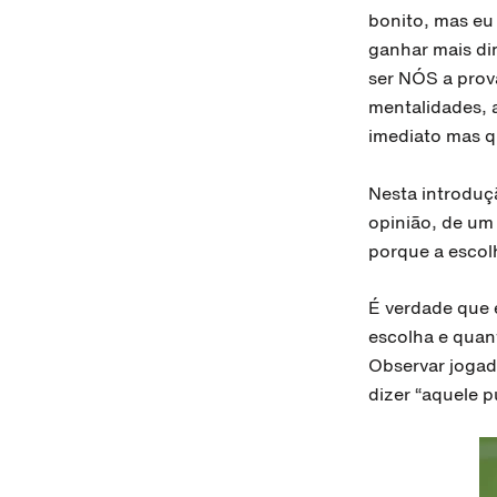
bonito, mas eu
ganhar mais di
ser NÓS a prova
mentalidades, 
imediato mas q
Nesta introduçã
opinião, de um
porque a escolh
É verdade que é
escolha e quant
Observar jogado
dizer “aquele p