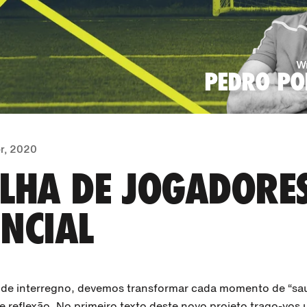
Wr
PEDRO PO
r, 2020
LHA DE JOGADORES
NCIAL
e interregno, devemos transformar cada momento de “s
reflexão. No primeiro texto deste novo projeto trago-vos