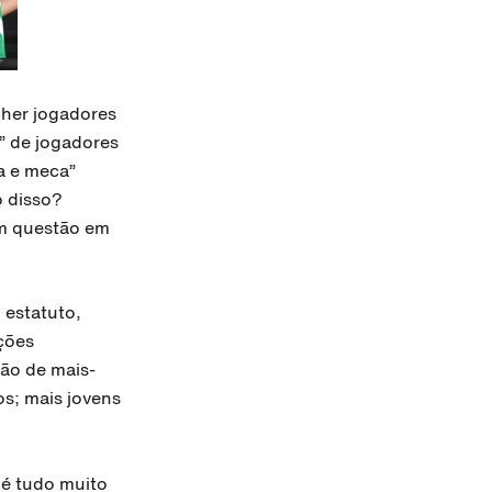
lher jogadores
” de jogadores
ca e meca”
o disso?
em questão em
 estatuto,
ições
ção de mais-
os; mais jovens
 é tudo muito