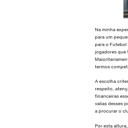
Na minha exper
para um pequen
para o Futebol 
jogadores que 
Maioritariamen
termos competit
A escolha crite
respeito, atenç
financeiras es
valias desses j
a procurar o c
Por esta altura