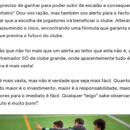
 preciso de ganhar para poder subir de escalão e consequ
nheiro”. Dou-vos razão, mas também vos alerto para o facto
r que a escolha de jogadores irá beneficiar o clube. Alter
assumindo o risco, encontrando uma fórmula que garanta 
ue previna o futuro do clube.
o que não foi mais que um alerta ao leitor que esta não é, 
 treinador SÓ de clube grande, onde aparentemente tudo é 
a é mais vasta!
 mais vasta, mas não é verdade que seja mais fácil. Quanto
o maior é o investimento, maior é a responsabilidade, maior
res para o imediato é fácil. Qualquer “leigo” sabe observa
uto é muito bom!”.