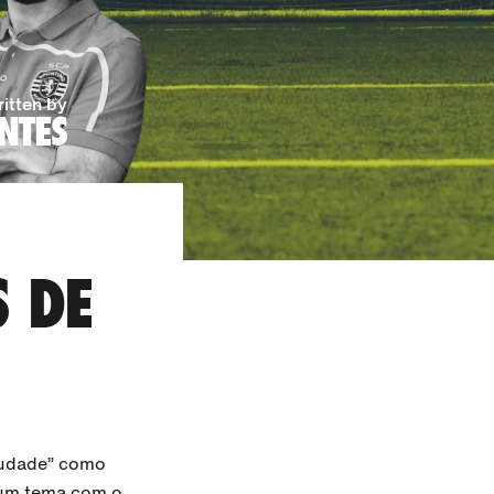
itten by
NTES
 DE
audade” como
 um tema com o