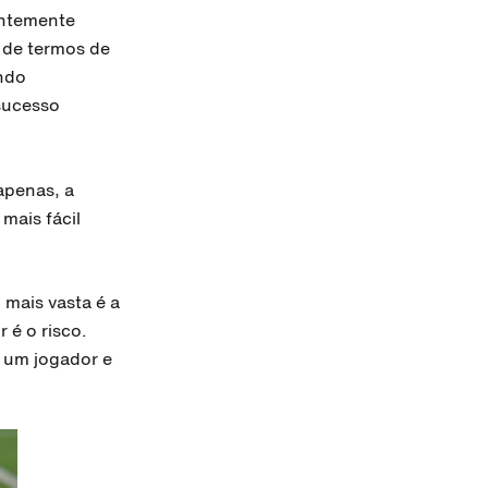
entemente
 de termos de
ando
sucesso
apenas, a
mais fácil
 mais vasta é a
 é o risco.
r um jogador e