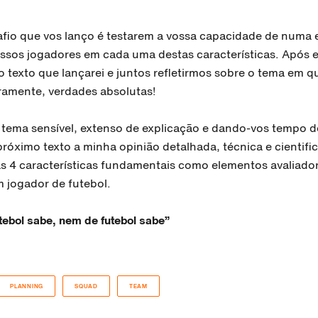
afio que vos lanço é testarem a vossa capacidade de numa e
ossos jogadores em cada uma destas características. Após e
o texto que lançarei e juntos refletirmos sobre o tema em 
amente, verdades absolutas!
tema sensível, extenso de explicação e dando-vos tempo de
róximo texto a minha opinião detalhada, técnica e cientifi
as 4 características fundamentais como elementos avaliado
m jogador de futebol.
ebol sabe, nem de futebol sabe”
PLANNING
SQUAD
TEAM