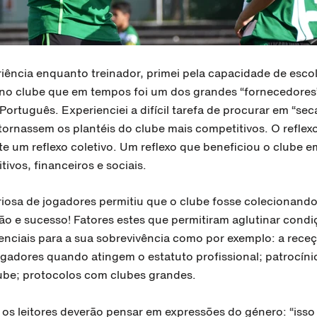
iência enquanto treinador, primei pela capacidade de esco
o clube que em tempos foi um dos grandes “fornecedores
Português. Experienciei a difícil tarefa de procurar em “se
tornassem os plantéis do clube mais competitivos. O reflex
te um reflexo coletivo. Um reflexo que beneficiou o clube 
ivos, financeiros e sociais.
riosa de jogadores permitiu que o clube fosse colecionando
ão e sucesso! Fatores estes que permitiram aglutinar cond
senciais para a sua sobrevivência como por exemplo: a rece
ogadores quando atingem o estatuto profissional; patrocíni
lube; protocolos com clubes grandes.
, os leitores deverão pensar em expressões do género: “isso