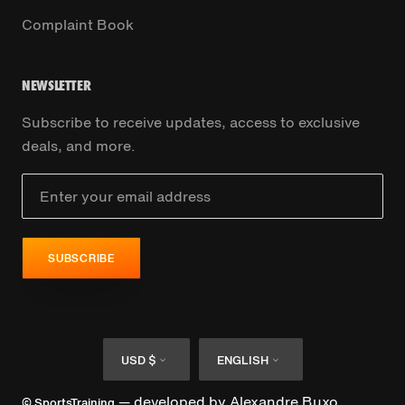
Complaint Book
NEWSLETTER
Subscribe to receive updates, access to exclusive
deals, and more.
SUBSCRIBE
Currency
Language
USD $
ENGLISH
— developed by
Alexandre Buxo
© SportsTraining