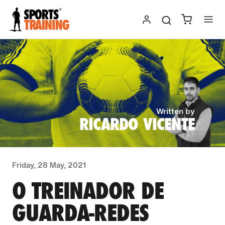
Skip
to
content
Written by
RICARDO VICENTE
Friday, 28 May, 2021
O TREINADOR DE
GUARDA-REDES