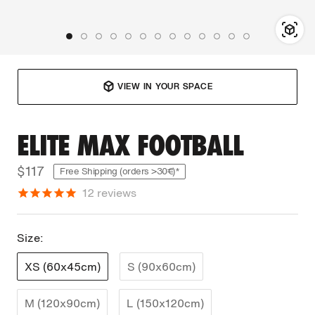
VIEW IN YOUR SPACE
ELITE MAX FOOTBALL
$117
Free Shipping (orders >30€)*
12
reviews
Size:
XS (60x45cm)
S (90x60cm)
M (120x90cm)
L (150x120cm)