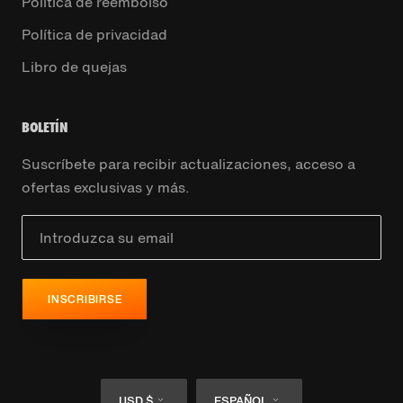
Politica de reembolso
Política de privacidad
Libro de quejas
BOLETÍN
Suscríbete para recibir actualizaciones, acceso a
ofertas exclusivas y más.
INSCRIBIRSE
Moneda
Idioma
USD $
ESPAÑOL